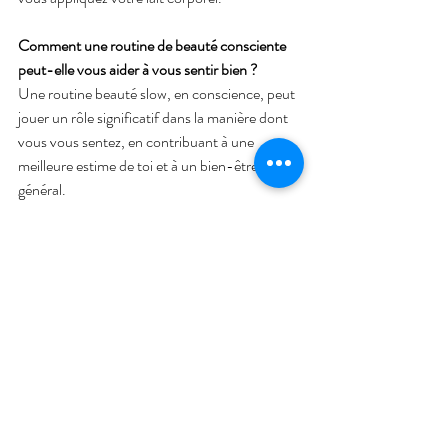
Comment une routine de beauté consciente 
peut-elle vous aider à vous sentir bien ?
Une routine beauté slow, en conscience, peut 
jouer un rôle significatif dans la manière dont 
vous vous sentez, en contribuant à une 
meilleure estime de toi et à un bien-être 
général.
En prenant soin de vous en conscience, de 
manière intentionnelle, vous accordez du 
temps et de la connexion avec “vous m’aime”.
Combien sommes-nous aujourd’hui à vouloir 
“toujours plus”, pour finalement devoir 
réparer les maux de ce même “toujours plus” ?
En ralentissant pour prendre soin de vous, 
vous envoyez un message fort au monde, à 
l’univers qui vous entoure, vous posez une 
limite subtile, mais très claire : le monde va vite 